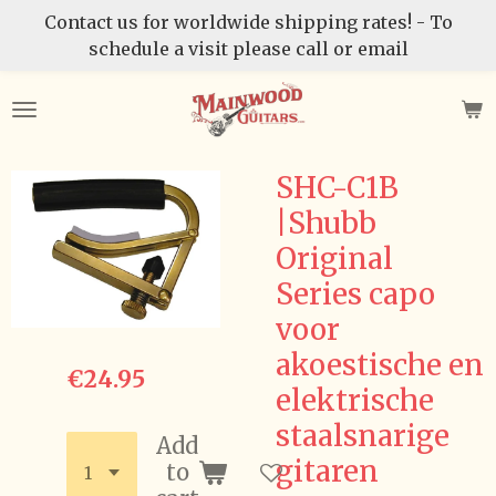
Contact us for worldwide shipping rates! - To
Skip
schedule a visit please call or email
to
main
content
SHC-C1B
|Shubb
Original
Series capo
voor
akoestische en
€24.95
elektrische
staalsnarige
Add
gitaren
to