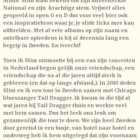
Slidin' Slim
staat bekend om zijn uitversterkte
National
en zijn krachtige stem. Vrijwel alles
gespeeld in open G en D dus voor veel hier ook
een inspiratiebron waar je, je slide licks mee kan
uitbreiden. Met al vele albums op zijn naam en
ontelbare optredens is hij al decennia lang een
begrip in Zweden. En terecht!
Toen ik Slim ontmoette bij een van zijn concerten
in Nederland begon gelijk onze vriendschap, een
vriendschap die na al die jaren altijd sterk is
gebleven (en dat op lange afstand..). In 2010 deden
Slim en ik een tour in Zweden samen met Chicago
blueszanger
Tail Dragger
. Ik kwam in die tijd al
wat jaren bij Tail Dragger thuis en werkte veel
met hem samen. Dus het leek ons leuk om
gezamenlijk die tour te doen. We zijn heel Zweden
door gereisd in een busje, van hotel naar hotel en
onderweg heb ik hem uitgelegd dat zijn voornaam